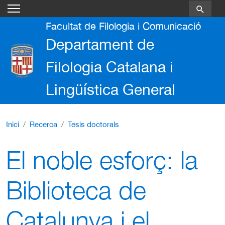
Vés al contingut
Facultat de Filologia i Comunicació
Departament de
Filologia Catalana i
Lingüística General
Inici
Recerca
Tesis doctorals
El noble esforç: la
Biblioteca de
Catalunya i el