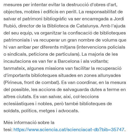
mesures per intentar evitar la destrucció d'obres d'art,
objectes, mobles i edificis en perill. La responsabilitat de
salvar el patrimoni bibliogràfic va ser encarregada a Jordi
Rubió, director de la Biblioteca de Catalunya. Amb l'ajuda
del seu equip, va organitzar la confiscació de biblioteques
patrimonials i va recuperar un gran nombre de volums que
hi van arribar per diferents mitjans (intervencions policials
o sindicals, peticions de particulars). La majoria de les
incautacions es van fer a Barcelona i als voltants;
tanmateix, algunes missions van facilitar la recuperació
d'importants biblioteques situades en zones allunyades
(Pirineus, front de combat). Es van coordinar, en la mesura
del possible, les accions de salvaguarda dutes a terme en
altres ciutats. Es van salvar, així, col·leccions
eclesiàstiques i nobles, però també biblioteques de
soldats, polítics, metges i advocats.
Més informació sobre la
tesi:
https://www.sciencia.cat/scienciacat-db?bib=35747
.