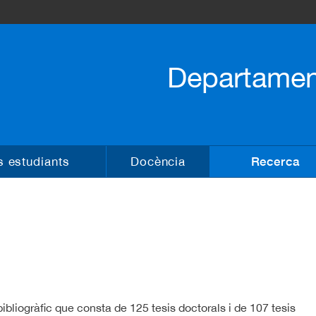
Vés al contingut
Departament
Recerca
 estudiants
Docència
bliogràfic que consta de 125 tesis doctorals i de 107 tesis