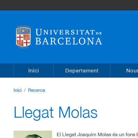
Inici
Departament
Nous
Inici
Recerca
Llegat Molas
El Llegat Joaquim Molas és un fons bi