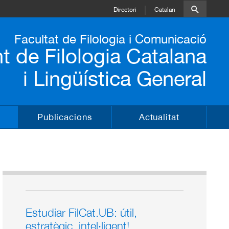
Directori
Catalan
Facultat de Filologia i Comunicació
 de Filologia Catalana
i Lingüística General
Publicacions
Actualitat
Estudiar FilCat.UB: útil,
estratègic, intel·ligent!