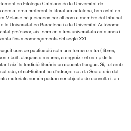
rtament de Filologia Catalana de la Universitat de
 com a tema preferent la literatura catalana, han estat en
quim Molas o bé judicades per ell com a membre del tribunal
s a la Universitat de Barcelona i a la Universitat Autònoma
stat professor, així com en altres universitats catalanes i
ixanta fins a començaments del segle XXI.
eguit curs de publicació sota una forma o altra (llibres,
ha contribuït, d'aquesta manera, a engruixir el camp de la
ntant així la tradició literària en aquesta llengua. Si, tot amb
ultada, el sol•licitant ha d’adreçar-se a la Secretaria del
sts materials només podran ser objecte de consulta i, en