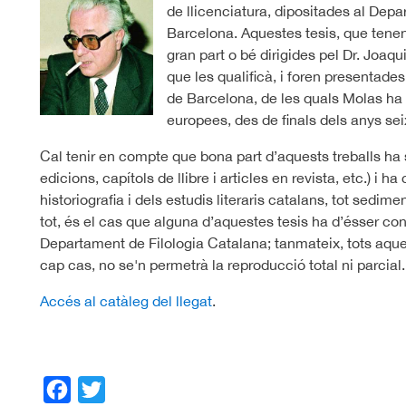
de llicenciatura, dipositades al Depa
Barcelona. Aquestes tesis, que tenen
gran part o bé dirigides pel Dr. Joa
que les qualificà, i foren presentade
de Barcelona, de les quals Molas ha e
europees, des de finals dels anys se
Cal tenir en compte que bona part d’aquests treballs ha s
edicions, capítols de llibre i articles en revista, etc.) i 
historiografia i dels estudis literaris catalans, tot sedime
tot, és el cas que alguna d’aquestes tesis ha d’ésser cons
Departament de Filologia Catalana; tanmateix, tots aque
cap cas, no se'n permetrà la reproducció total ni parcial.
Accés al catàleg del llegat
.
Facebook
Twitter