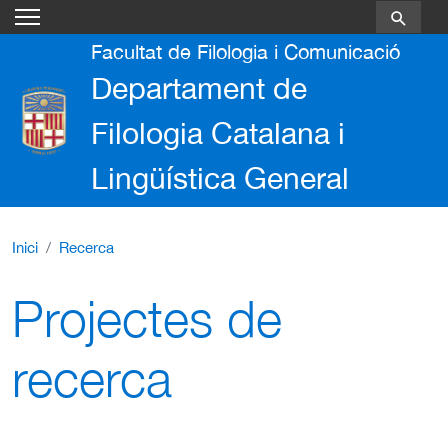
Vés al contingut
Facultat de Filologia i Comunicació
Departament de
Filologia Catalana i
Lingüística General
Inici
Recerca
Projectes de
recerca