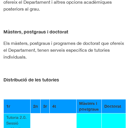
ofereix el Departament i altres opcions acadèmiques
posteriors al grau.
Màsters, postgraus i doctorat
Els màsters, postgraus i programes de doctorat que ofereix
el Departament, tenen serveis específics de tutories
individuals.
Distribució de les tutories
Màsters i
1r
2n
3r
4t
Doctorat
postgraus
Tutoria 2.0.
Sessió