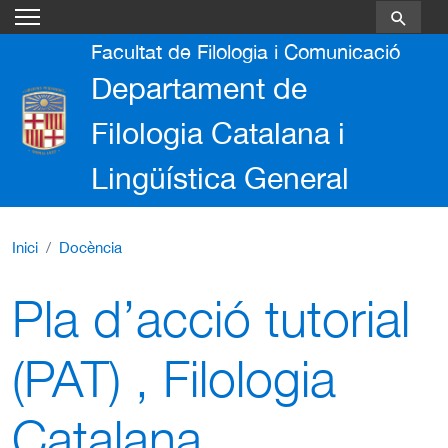
Vés al contingut
Facultat de Filologia i Comunicació
Departament de
Filologia Catalana i
Lingüística General
Inici
Docència
Pla d’acció tutorial
(PAT) , Filologia
Catalana