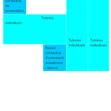
col·lectiva
de
presentació
Tutories
individuals
Tutories
Tutories
individuals
individuals
Sessió
col·lectiva
d’orientació
acadèmica
i laboral