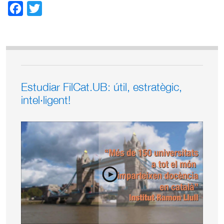
Facebook
Twitter
Estudiar FilCat.UB: útil, estratègic,
intel·ligent!