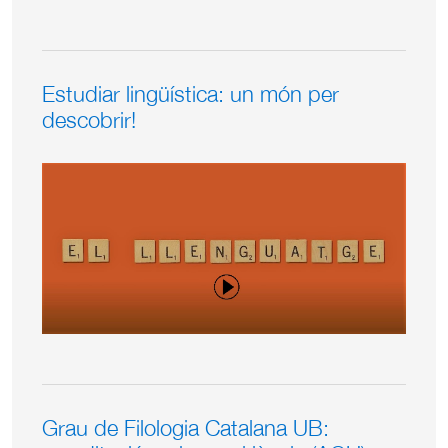
Estudiar lingüística: un món per
descobrir!
Grau de Filologia Catalana UB: