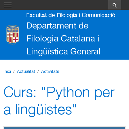
Vés al contingut
Facultat de Filologia i Comunicació
Departament de
Filologia Catalana i
Lingüística General
Inici
Actualitat
Activitats
Curs: "Python per
a lingüistes"