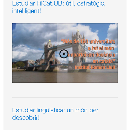
Estudiar FilCat.UB: útil, estratègic,
intel·ligent!
Estudiar lingüística: un món per
descobrir!