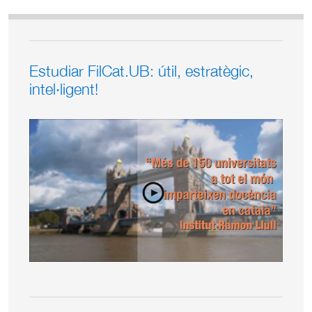
Estudiar FilCat.UB: útil, estratègic,
intel·ligent!