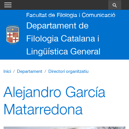
Vés al contingut
Facultat de Filologia i Comunicació
Departament de
Filologia Catalana i
Lingüística General
Inici
Departament
Directori organitzatiu
Alejandro García
Matarredona