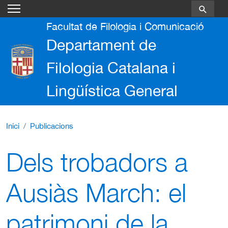
Vés al contingut
Facultat de Filologia i Comunicació
Departament de
Filologia Catalana i
Lingüística General
Inici
Publicacions
Dels trobadors a
Ausiàs March: el
patrimoni de la