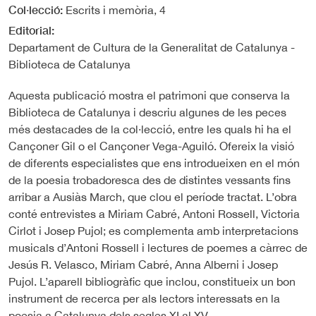
Col·lecció
Escrits i memòria, 4
Editorial
Departament de Cultura de la Generalitat de Catalunya -
Biblioteca de Catalunya
Aquesta publicació mostra el patrimoni que conserva la
Biblioteca de Catalunya i descriu algunes de les peces
més destacades de la col·lecció, entre les quals hi ha el
Cançoner Gil o el Cançoner Vega-Aguiló. Ofereix la visió
de diferents especialistes que ens introdueixen en el món
de la poesia trobadoresca des de distintes vessants fins
arribar a Ausiàs March, que clou el període tractat. L’obra
conté entrevistes a Miriam Cabré, Antoni Rossell, Victoria
Cirlot i Josep Pujol; es complementa amb interpretacions
musicals d’Antoni Rossell i lectures de poemes a càrrec de
Jesús R. Velasco, Miriam Cabré, Anna Alberni i Josep
Pujol. L’aparell bibliogràfic que inclou, constitueix un bon
instrument de recerca per als lectors interessats en la
poesia a Catalunya dels segles XI al XV.