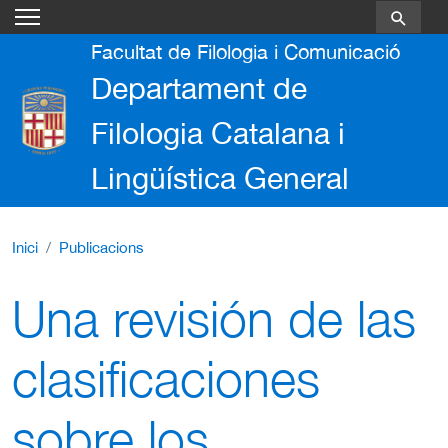
Vés al contingut
Facultat de Filologia i Comunicació
Departament de
Filologia Catalana i
Lingüística General
Inici
Publicacions
Una revisión de las
clasificaciones
sobre los