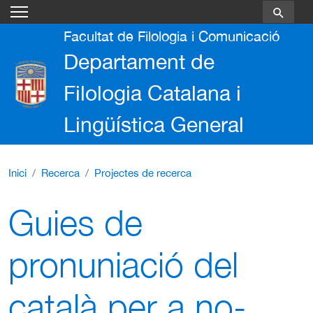
Vés al contingut
Facultat de Filologia i Comunicació
Departament de
Filologia Catalana i
Lingüística General
Inici
Recerca
Projectes de recerca
Guies de
pronuniació del
català per a no-