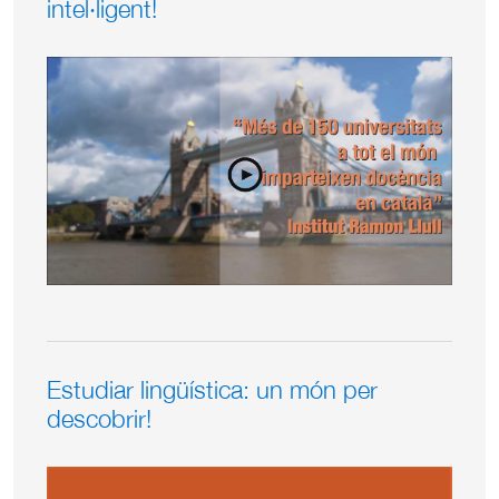
intel·ligent!
Estudiar lingüística: un món per
descobrir!