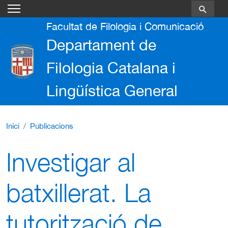
Vés al contingut
Facultat de Filologia i Comunicació
Departament de
Filologia Catalana i
Lingüística General
Inici
Publicacions
Investigar al
batxillerat. La
tutorització de