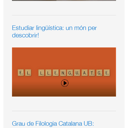
Estudiar lingüística: un món per
descobrir!
Grau de Filologia Catalana UB: