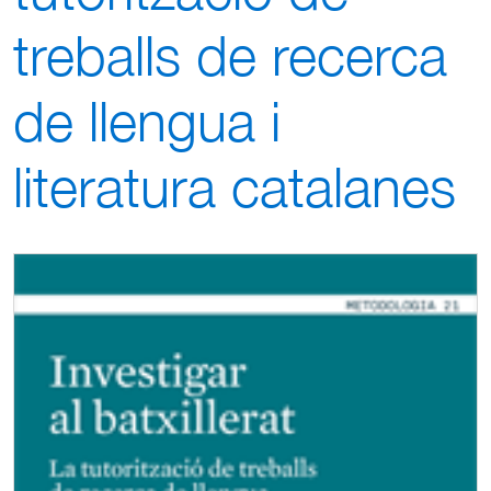
treballs de recerca
de llengua i
literatura catalanes