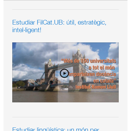
Estudiar FilCat.UB: útil, estratègic,
intel·ligent!
Estudiar lingüística: un món per