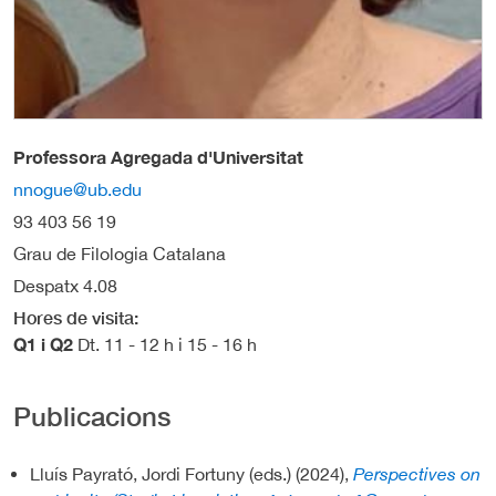
Professora Agregada d'Universitat
nnogue@ub.edu
93 403 56 19
Grau de Filologia Catalana
Despatx 4.08
Hores de visita
Q1 i Q2
Dt. 11 - 12 h i 15 - 16 h
Publicacions
Lluís Payrató, Jordi Fortuny (eds.) (2024),
Perspectives on