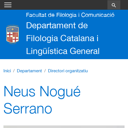
Vés al contingut
Facultat de Filologia i Comunicació
Departament de
Filologia Catalana i
Lingüística General
Inici
Departament
Directori organitzatiu
Neus Nogué
Serrano